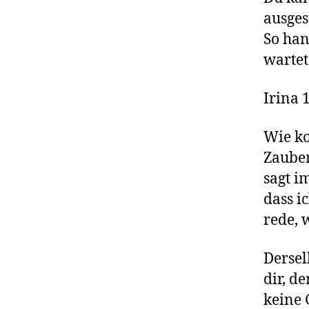
ausgest
So han
wartet
Irina 
Wie ko
Zauber
sagt i
dass i
rede, 
Derselb
dir, d
keine 