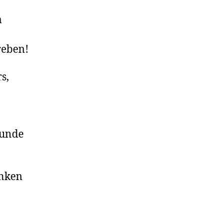
m
reben!
s,
Wunde
anken