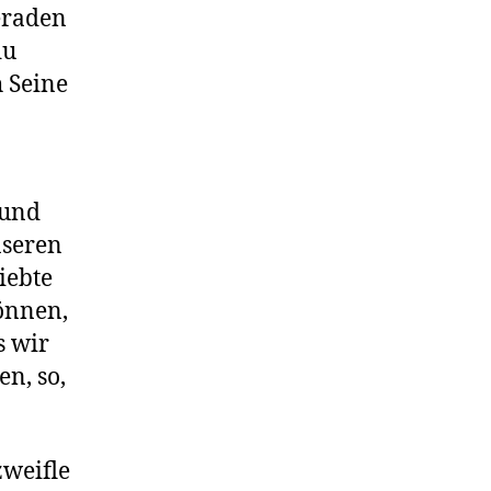
eraden
du
 Seine
n
 und
nseren
iebte
önnen,
s wir
n, so,
zweifle