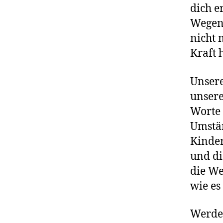
dich e
Wegen 
nicht 
Kraft 
Unsere
unsere
Worte 
Umstän
Kinde
und di
die We
wie es 
Werde 