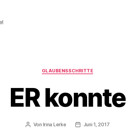
e!
Kategorien
GLAUBENSSCHRITTE
ER konnte
Von
Irina Lerke
Juni 1, 2017
Beitragsautor
Beitragsdatum