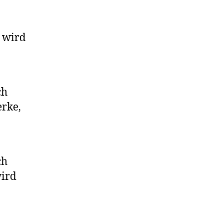
r wird
ch
erke,
ch
wird