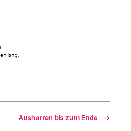
h
en lang,
Ausharren bis zum Ende
→