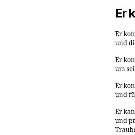
Er 
Er kon
und di
Er kon
um sei
Er kon
und fü
Er kan
und pr
Traub