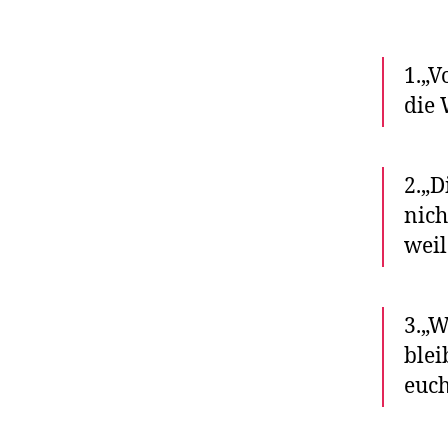
1.„V
die 
2.„D
nich
weil
3.„W
blei
euch