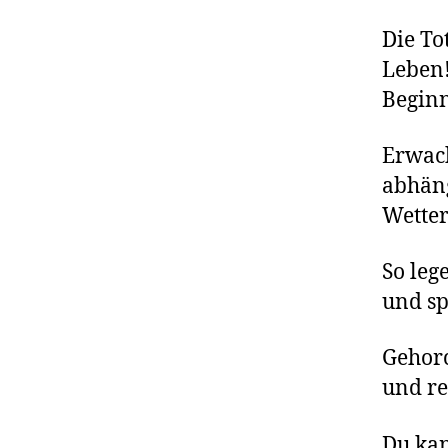
Die To
Leben
Beginn
Erwach
abhäng
Wetter
So leg
und sp
Gehorc
und re
Du kan