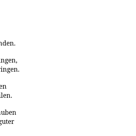
nden.
ingen,
ringen.
len
len.
lauben
guter