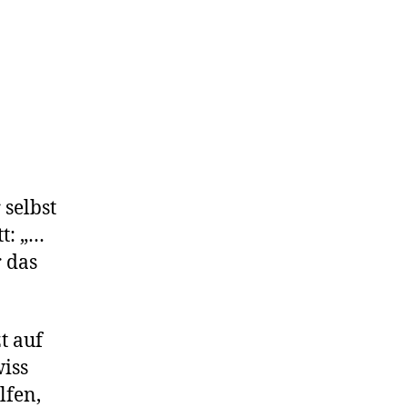
 selbst
t: „…
r das
zt auf
wiss
lfen,