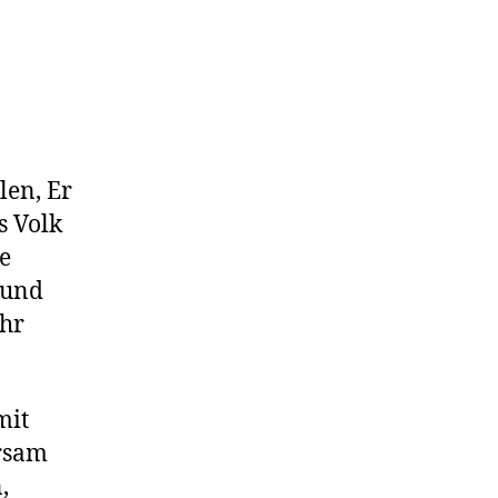
len, Er
s Volk
e
 und
ihr
mit
orsam
,