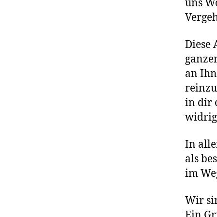
uns W
Verge
Diese 
ganzen
an Ihn
reinzu
in dir
widrig
In all
als be
im Weg
Wir si
Ein Gr