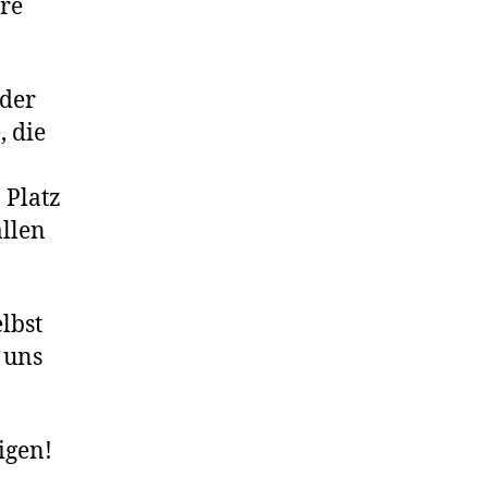
re
 der
, die
 Platz
allen
lbst
t uns
igen!