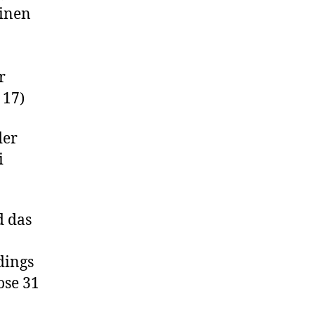
inen
r
 17)
der
i
d das
dings
ose 31