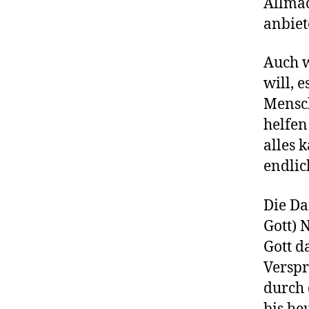
Allmäc
anbiet
Auch w
will, 
Mensch
helfen
alles 
endlic
Die Da
Gott) 
Gott d
Verspr
durch 