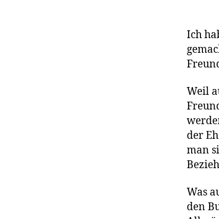
Ich h
gemach
Freund
Weil a
Freund
werden
der Eh
man si
Bezieh
Was au
den Bu