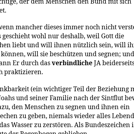
htige, der dem Menschen den Bund mit sich
et.
enn mancher dieses immer noch nicht vers
es geschieht wohl nur deshalb, weil Gott die
en liebt und will ihnen nützlich sein, will i
 können, will sie beschützen und segnen; und
kann Er durch das
verbindliche
JA beiderseit
h praktizieren.
nkbarkeit (ein wichtiger Teil der Beziehung 
Noahs und seiner Familie nach der Sintflut be
azu, den Menschen zu segnen und ihnen ein
echen zu geben, niemals wieder alles Lebend
das Wasser zu zerstören. Als Bundeszeichen i