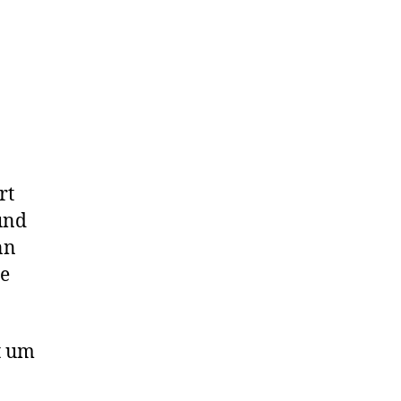
rt
und
nn
ie
t um