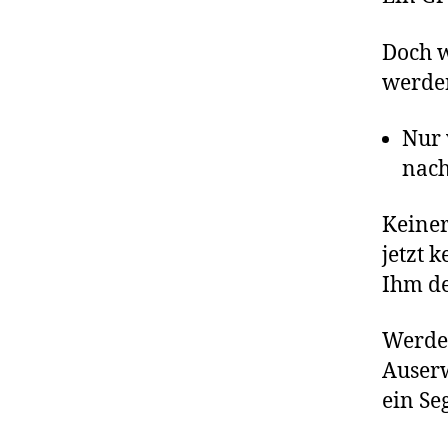
Doch w
werde
Nur 
nach
Keiner
jetzt 
Ihm de
Werde 
Auserw
ein Se