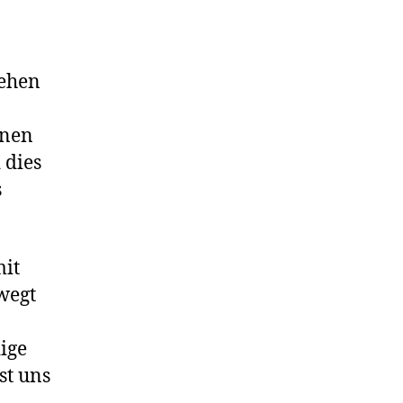
tehen
hnen
 dies
s
mit
wegt
ige
st uns