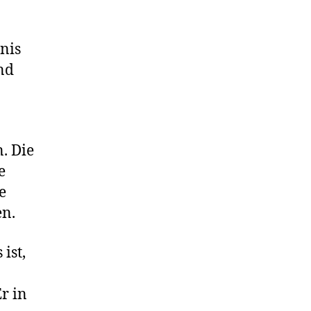
nis
nd
. Die
e
e
en.
ist,
Er in