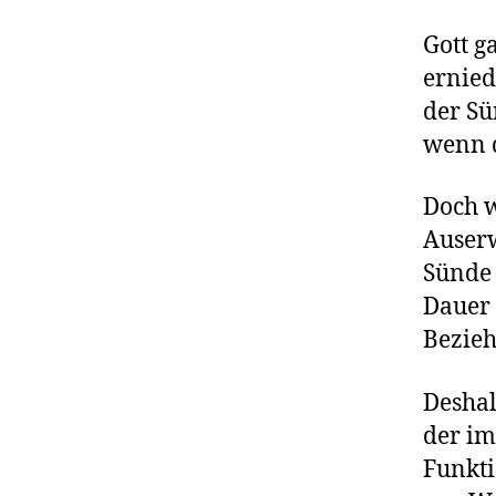
Gott g
ernied
der Sü
wenn d
Doch w
Auserw
Sünde 
Dauer 
Bezieh
Deshal
der im
Funkti