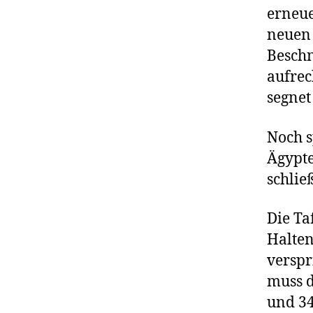
erneu
neuen 
Beschn
aufrec
segnet
Noch s
Ägypte
schlie
Die Ta
Halten
verspr
muss d
und 34