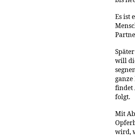
bis he
Es ist
Mensch
Partne
Später
will d
segnen
ganze 
findet
folgt.
Mit Ab
Opferb
wird, 