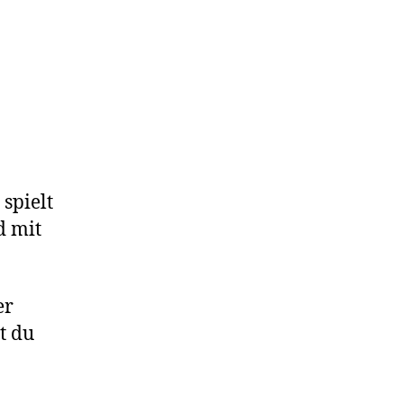
spielt
d mit
er
t du