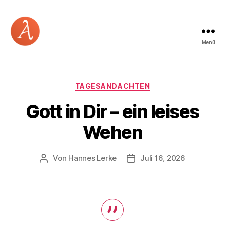
Menü
Academia
Logos
Kategorien
TAGESANDACHTEN
Gott in Dir – ein leises
Wehen
Von
Hannes Lerke
Juli 16, 2026
Beitragsautor
Beitragsdatum