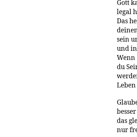
Gott k
legal 
Das he
deinem
sein u
und in
Wenn d
du Sei
werden
Leben
Glaube
besser
das gl
nur fr