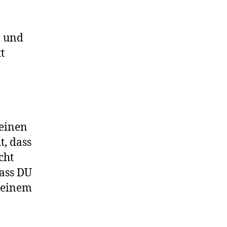
n und
t
keinen
t, dass
cht
dass DU
u einem