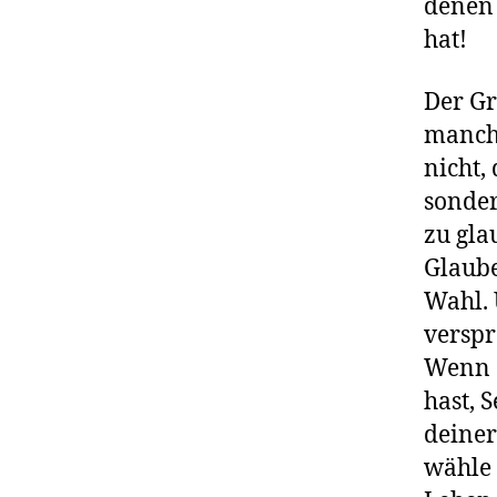
denen 
hat!
Der Gr
manchm
nicht, 
sonder
zu gl
Glaube
Wahl. 
verspr
Wenn d
hast, 
deiner
wähle 