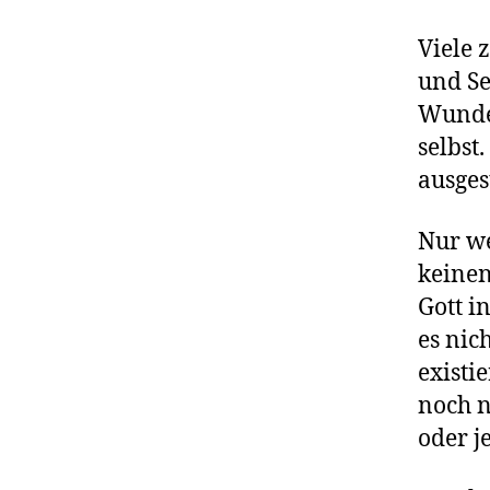
Viele 
und Se
Wunder
selbst.
ausges
Nur we
keinen
Gott i
es nic
existi
noch n
oder j