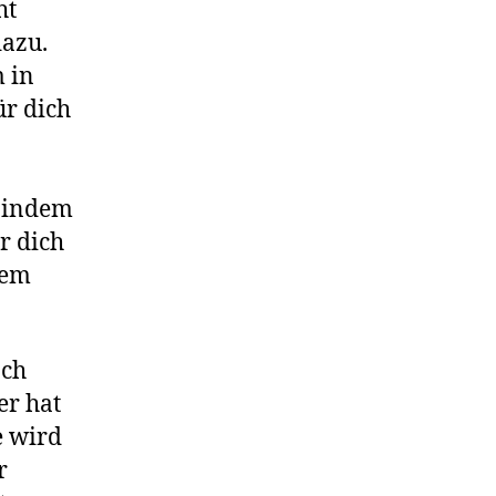
ht
dazu.
m in
ür dich
, indem
r dich
nem
ach
er hat
e wird
r