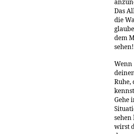
anzune
Das Al
die Wa
glaube
dem Mo
sehen
Wenn d
deinen
Ruhe, 
kennst,
Gehe i
Situat
sehen 
wirst 