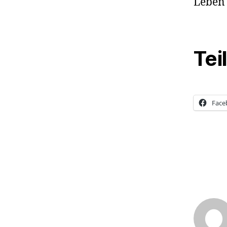
Leben
Tei
Face