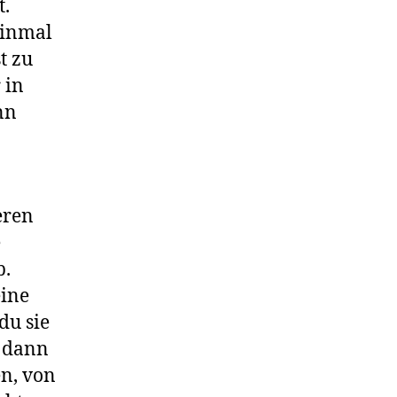
t.
einmal
t zu
 in
nn
eren
e
b.
eine
du sie
d dann
en, von