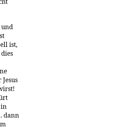
cht
n und
st
ll ist,
 dies
ine
 Jesus
wirst!
ürt
 in
,… dann
em