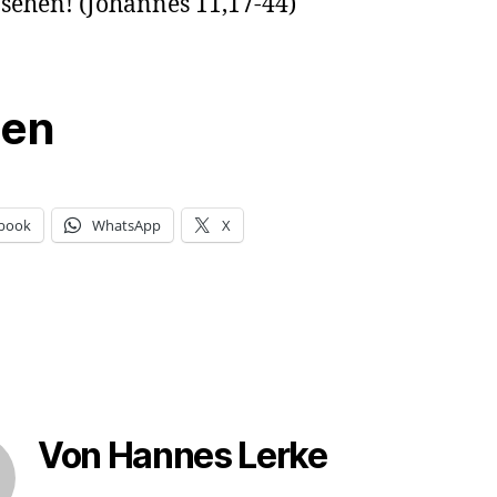
 sehen!
(Johannes 11,17-44)
len
book
WhatsApp
X
Von Hannes Lerke