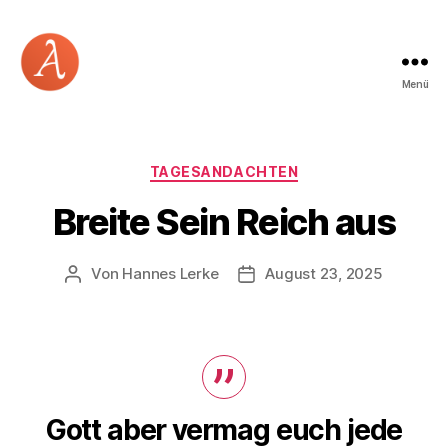
Menü
Academia
Logos
Kategorien
TAGESANDACHTEN
Breite Sein Reich aus
Von
Hannes Lerke
August 23, 2025
Beitragsautor
Beitragsdatum
Gott aber vermag euch jede