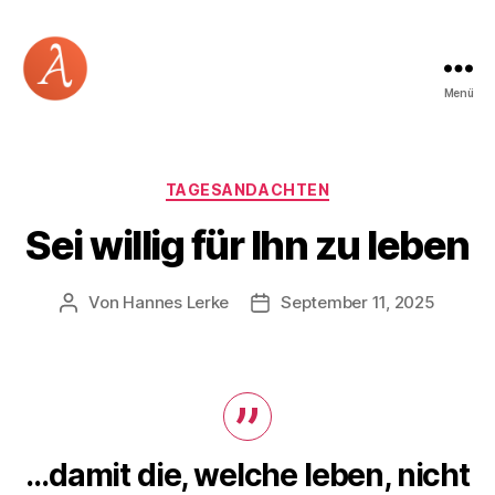
Menü
Academia
Logos
Kategorien
TAGESANDACHTEN
Sei willig für Ihn zu leben
Von
Hannes Lerke
September 11, 2025
Beitragsautor
Beitragsdatum
…damit die, welche leben, nicht