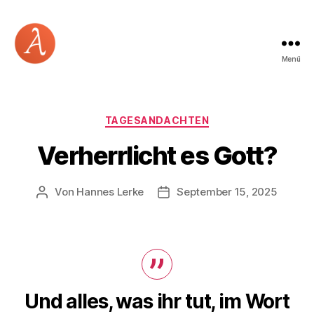
Menü
Academia
Logos
Kategorien
TAGESANDACHTEN
Verherrlicht es Gott?
Von
Hannes Lerke
September 15, 2025
Beitragsautor
Beitragsdatum
Und alles, was ihr tut, im Wort