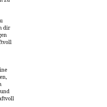
n zu
zu
n dir
gen
tvoll
ine
en,
n
e und
ftvoll