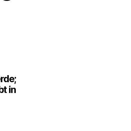
rde;
bt in