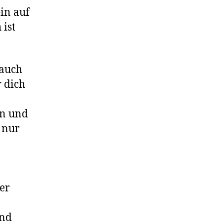
in auf
 ist
 auch
r dich
en und
 nur
 End.
der
und