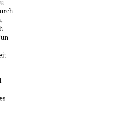
zu
durch
,
h
Nun
eit
d
es