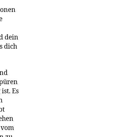
tionen
e
d dein
s dich
ind
spüren
ist. Es
n
bt
sehen
n vom