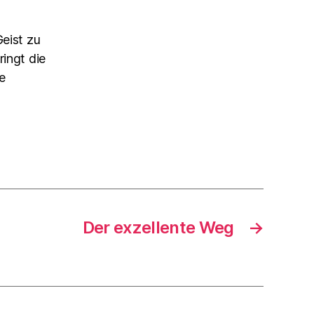
Geist zu
ringt die
e
Der exzellente Weg
→