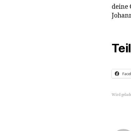
deine 
Johann
Tei
Face
Wird gelad