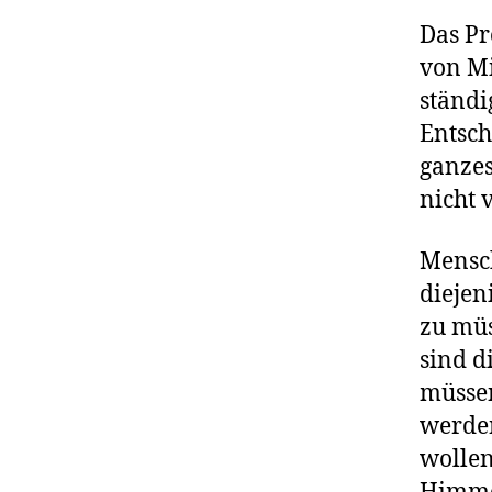
Das Pr
von Mi
ständi
Entsch
ganzes
nicht 
Mensch
diejen
zu müs
sind d
müssen
werden
wollen