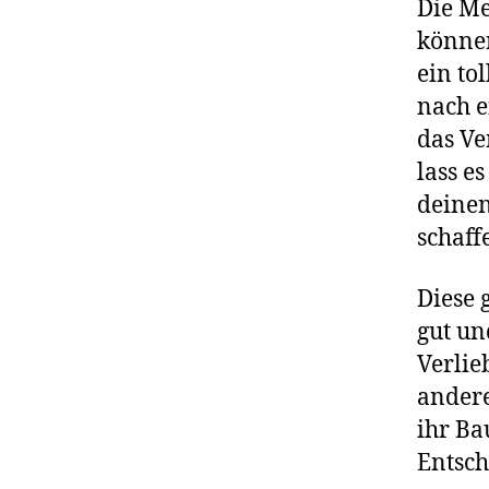
Die Me
können
ein to
nach e
das Ve
lass e
deinen
schaff
Diese 
gut un
Verlie
andere
ihr Ba
Entsch