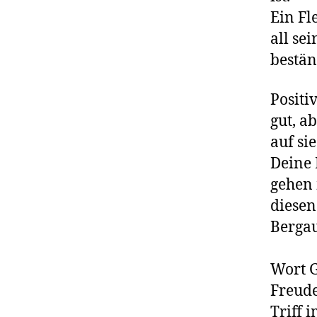
Ein Fl
all se
bestän
Positi
gut, a
auf sie
Deine 
gehen
diesen
Berga
Basi
Wort G
Freud
Triff 