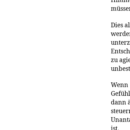
Himmel
müssen
Dies a
werden
unterz
Entsch
zu agi
unbest
Wenn d
Gefühl
dann ä
steuer
Unanta
ist.