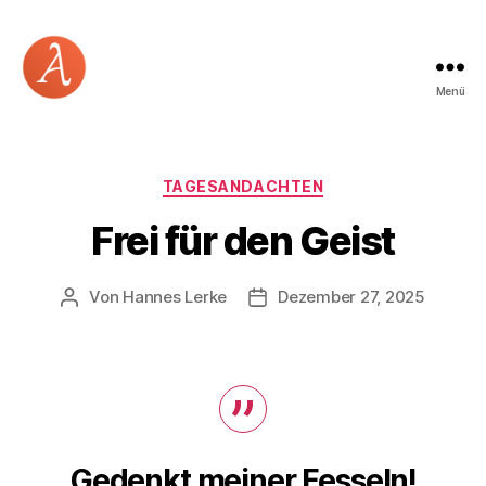
Menü
Academia
Logos
Kategorien
TAGESANDACHTEN
Frei für den Geist
Von
Hannes Lerke
Dezember 27, 2025
Beitragsautor
Beitragsdatum
Gedenkt meiner Fesseln!