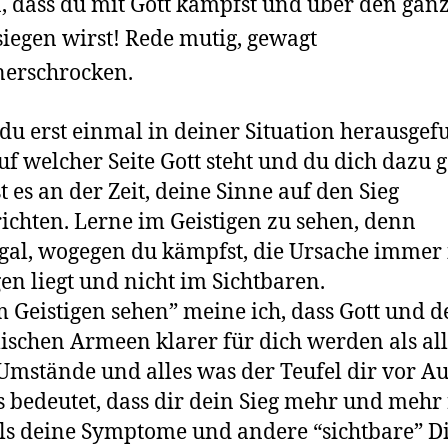
, dass du mit Gott kämpfst und über den gan
siegen wirst! Rede mutig, gewagt
nerschrocken.
u erst einmal in deiner Situation herausge
auf welcher Seite Gott steht und du dich dazu g
st es an der Zeit, deine Sinne auf den Sieg
ichten. Lerne im Geistigen zu sehen, denn
gal, wogegen du kämpfst, die Ursache immer
gen liegt und nicht im Sichtbaren.
m Geistigen sehen” meine ich, dass Gott und d
schen Armeen klarer für dich werden als al
Umstände und alles was der Teufel dir vor A
Es bedeutet, dass dir dein Sieg mehr und mehr 
ls deine Symptome und andere “sichtbare” D