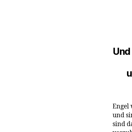
Und 
u
Engel 
und si
sind d