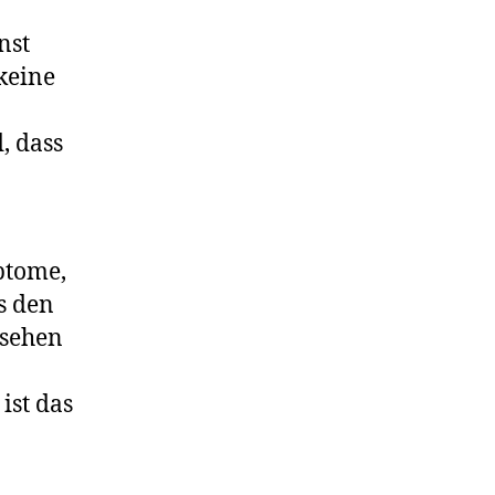
nst
keine
, dass
ptome,
s den
 sehen
ist das