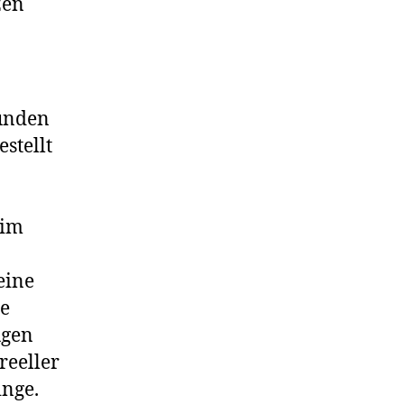
zen
funden
estellt
 im
eine
le
ugen
reeller
inge.