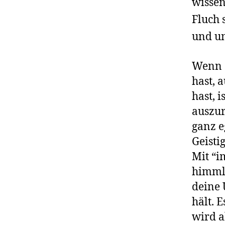
wissen
Fluch 
und u
Wenn d
hast, 
hast, i
auszur
ganz e
Geisti
Mit “i
himmli
deine 
hält. 
wird a