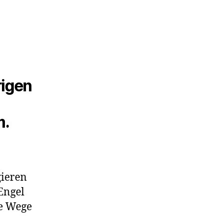
rigen
m.
gieren
 Engel
ne Wege