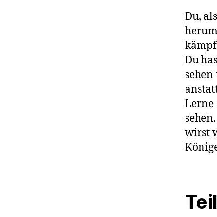
Du, al
herum,
kämpfe
Du has
sehen 
anstat
Lerne 
sehen.
wirst 
Könige
Tei