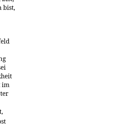
 bist,
feld
ng
sei
heit
t im
nter
t,
st