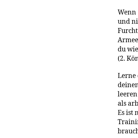
Wenn d
und ni
Furcht
Armeen
du wie
(2. Kö
Lerne 
deinen
leeren
als arb
Es ist
Traini
brauch