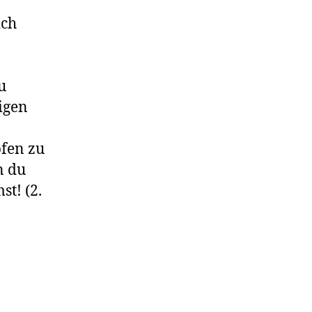
ich
u
igen
pfen zu
n du
t! (2.