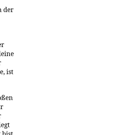
n der
er
deine
r
, ist
roßen
ir
r
iegt
bist,