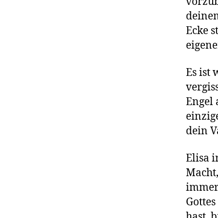
vorzub
deinem
Ecke s
eigene
Es ist
vergis
Engel 
einzig
dein V
Elisa 
Macht, 
immer
Gottes
hast, 