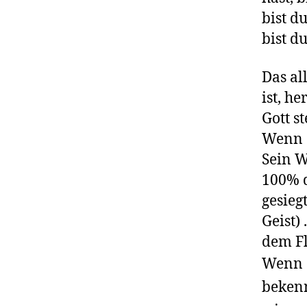
bist d
bist d
Das al
ist, h
Gott s
Wenn S
Sein W
100% d
gesieg
Geist)
dem Fl
Wenn d
bekenn