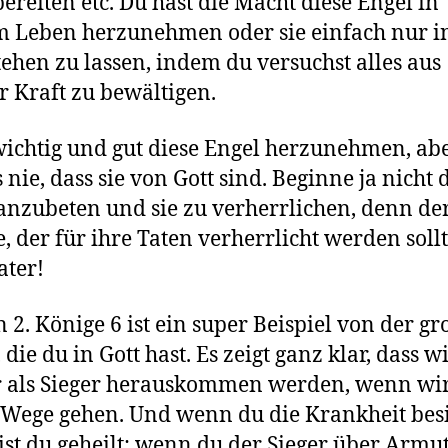
ereiten etc. Du hast die Macht diese Engel in
 Leben herzunehmen oder sie einfach nur i
tehen zu lassen, indem du versuchst alles aus
r Kraft zu bewältigen.
 wichtig und gut diese Engel herzunehmen, ab
s nie, dass sie von Gott sind. Beginne ja nicht 
anzubeten und sie zu verherrlichen, denn de
e, der für ihre Taten verherrlicht werden sollte
ater!
in 2. Könige 6 ist ein super Beispiel von der g
die du in Gott hast. Es zeigt ganz klar, dass w
 als Sieger herauskommen werden, wenn wi
 Wege gehen. Und wenn du die Krankheit bes
bist du geheilt; wenn du der Sieger über Armut 