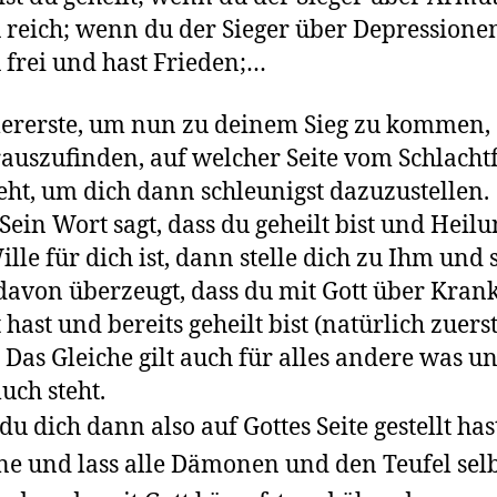
u reich; wenn du der Sieger über Depressionen
u frei und hast Frieden;…
lererste, um nun zu deinem Sieg zu kommen,
erauszufinden, auf welcher Seite vom Schlacht
teht, um dich dann schleunigst dazuzustellen.
ein Wort sagt, dass du geheilt bist und Heilu
ille für dich ist, dann stelle dich zu Ihm und 
avon überzeugt, dass du mit Gott über Krank
t hast und bereits geheilt bist (natürlich zuers
 . Das Gleiche gilt auch für alles andere was u
uch steht.
u dich dann also auf Gottes Seite gestellt has
e und lass alle Dämonen und den Teufel selb