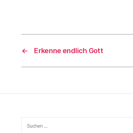
←
Erkenne endlich Gott
Suche
nach: