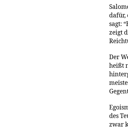
Salomo
dafür,
sagt: “
zeigt 
Reicht
Der We
heißt 
hinter
meiste
Gegent
Egoism
des Te
zwar k