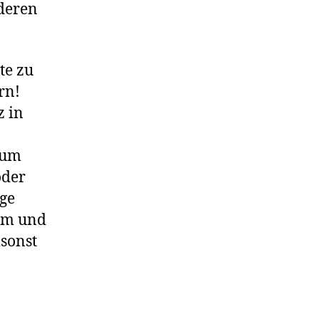
nderen
te zu
rrn!
z in
 zum
oder
lge
tum und
sonst