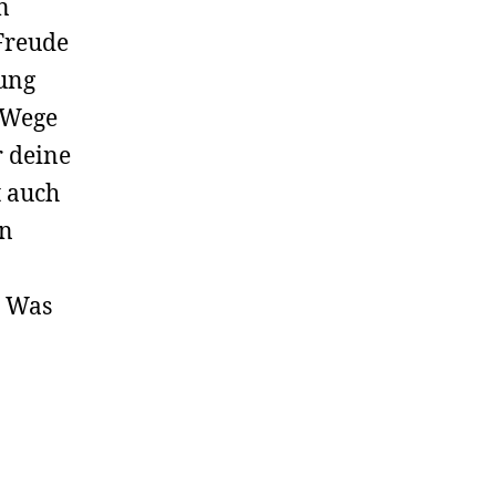
n
Freude
ung
e Wege
r deine
t auch
en
… Was