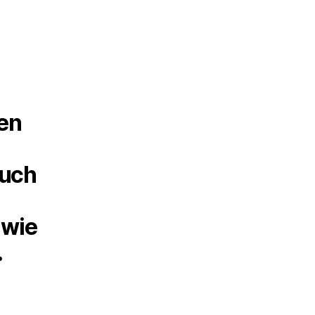
ten
auch
 wie
.