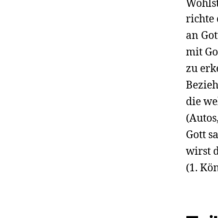
Wohlst
richte
an Got
mit Go
zu erk
Bezieh
die we
(Autos
Gott s
wirst
(1. Kö