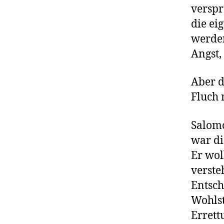
verspr
die ei
werden
Angst,
Aber d
Fluch 
Salomo
war di
Er wol
verste
Entsch
Wohlst
Errett