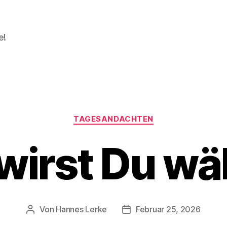
e!
Kategorien
TAGESANDACHTEN
wirst Du wä
Von
Hannes Lerke
Februar 25, 2026
Beitragsautor
Beitragsdatum