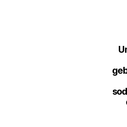
Un
geb
sod