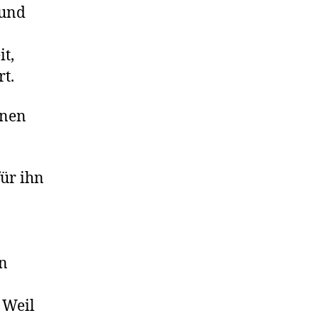
 und
it,
rt.
inen
ür ihn
in
 Weil