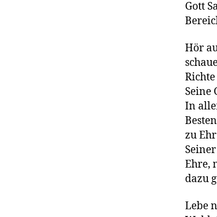
Gott S
Bereic
Hör au
schaue
Richte
Seine
In all
Besten
zu Ehr
Seiner
Ehre, 
dazu 
Lebe n