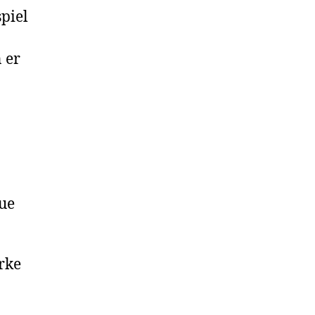
spiel
n er
aue
rke