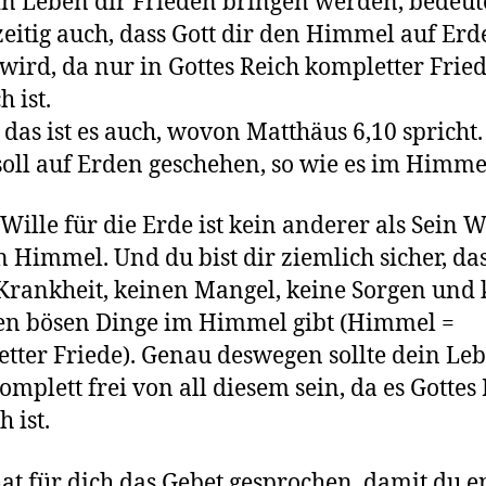
in Leben dir Frieden bringen werden, bedeute
zeitig auch, dass Gott dir den Himmel auf Erd
wird, da nur in Gottes Reich kompletter Frie
h ist.
das ist es auch, wovon Matthäus 6,10 spricht.
soll auf Erden geschehen, so wie es im Himmel
 Wille für die Erde ist kein anderer als Sein W
n Himmel. Und du bist dir ziemlich sicher, das
Krankheit, keinen Mangel, keine Sorgen und 
en bösen Dinge im Himmel gibt (Himmel =
tter Friede). Genau deswegen sollte dein Le
omplett frei von all diesem sein, da es Gottes
h ist.
hat für dich das Gebet gesprochen, damit du e