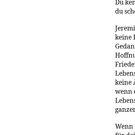
Du ken
du sch
Jeremi
keine 
Gedank
Hoffn
Friede
Lebens
keine 
wenn d
Lebens
ganze
Wenn J