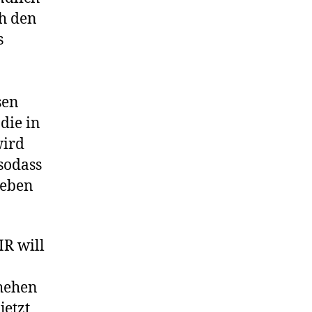
ch den
s
sen
die in
wird
sodass
Leben
IR will
chehen
jetzt