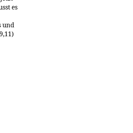
sst es
s und
9,11)