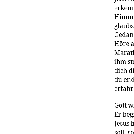
erkenn
Himmel
glaubs
Gedank
Höre a
Marath
ihm st
dich d
du end
erfahr
Gott w
Er be
Jesus 
soll, 