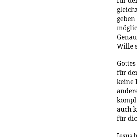
für de
gleich
geben 
möglic
Genau 
Wille 
Gottes
für de
keine 
ander
komple
auch k
für dic
Jesus 