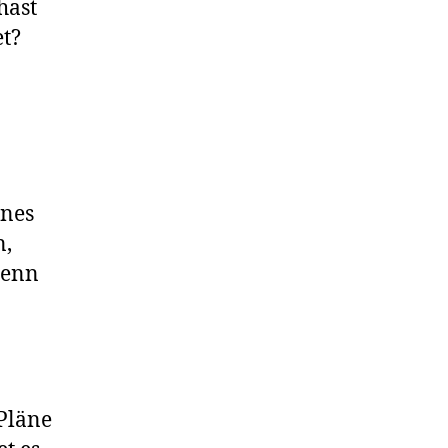
hast
et?
ines
n,
denn
Pläne