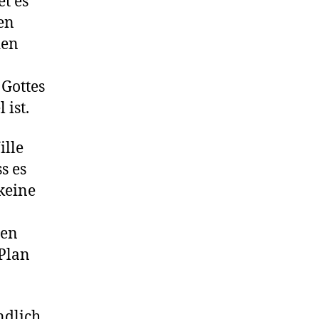
t es
en
den
 Gottes
 ist.
ille
s es
keine
ben
 Plan
ndlich