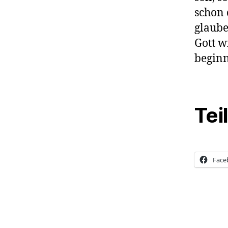
schon 
glaube
Gott w
beginn
Tei
Face