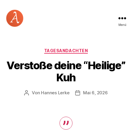
Menü
Academia
Logos
Kategorien
TAGESANDACHTEN
Verstoße deine “Heilige”
Kuh
Von
Hannes Lerke
Mai 6, 2026
Beitragsautor
Beitragsdatum