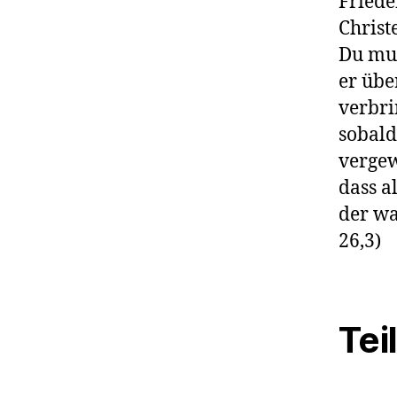
Friede
Christ
Du mus
er übe
verbrin
sobald 
vergew
dass a
der wa
26,3)
Tei