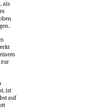
 als
es
loben
ngen.
em
erkt
r einem
 zur
n
, ist
bst auf
ott