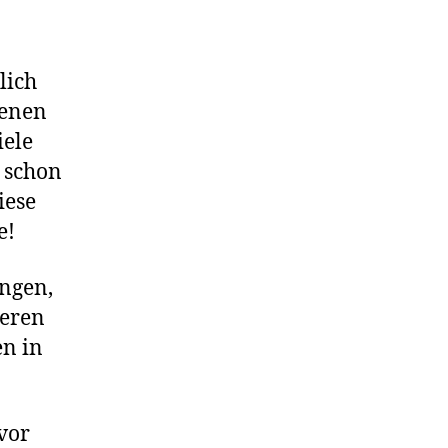
lich
denen
iele
n schon
iese
e!
ngen,
geren
en in
 vor