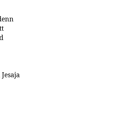
 denn
tt
nd
 Jesaja