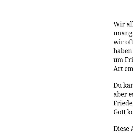
Wir al
unange
wir of
haben 
um Fri
Art em
Du kan
aber e
Friede
Gott 
Diese 