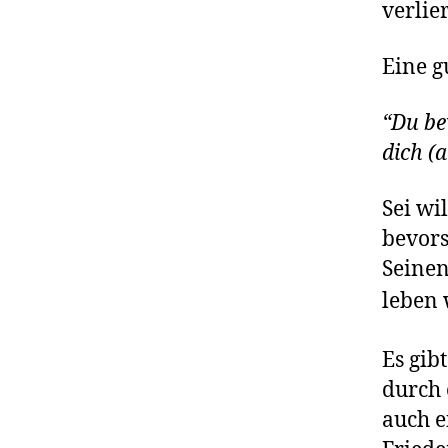
verlie
Eine g
“Du be
dich (
Sei wi
bevors
Seinen
leben 
Es gib
durch 
auch e