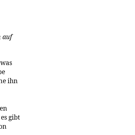
n auf
l was
be
ne ihn
nen
es gibt
von