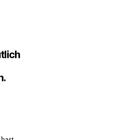
tlich
n.
 hast,