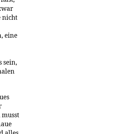
 zwar
 nicht
, eine
 sein,
malen
eues
r
 musst
naue
d alles