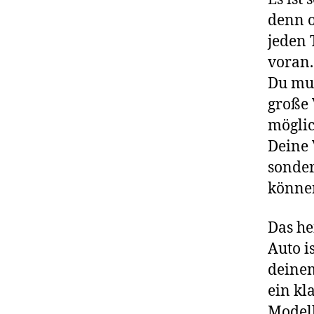
denn o
jeden 
voran.
Du mus
große 
möglic
Deine 
sonder
könne
Das he
Auto i
deinem
ein kl
Modell