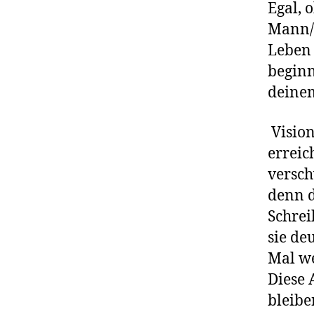
Egal, 
Mann/e
Leben 
beginn
deinem
Vision
erreic
versch
denn d
Schrei
sie deu
Mal we
Diese 
bleibe