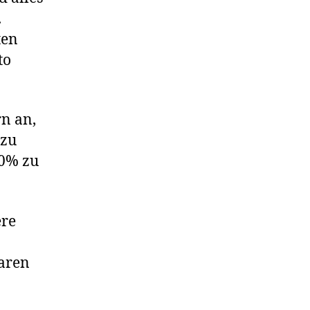
.
ten
to
.
rn an,
 zu
00% zu
ere
baren