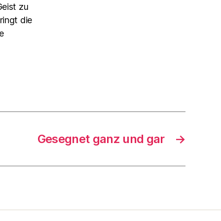
Geist zu
ringt die
e
Gesegnet ganz und gar
→