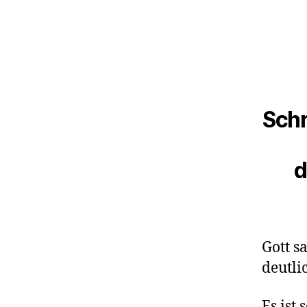
Schr
d
Gott s
deutli
Es ist