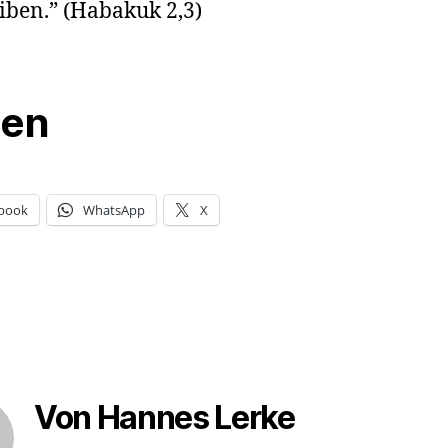
iben.” (Habakuk 2,3)
len
book
WhatsApp
X
Von Hannes Lerke