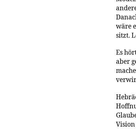
andere
Danach
wäre e
sitzt.
Es hör
aber g
machen
verwir
Hebräe
Hoffnu
Glaube
Vision 