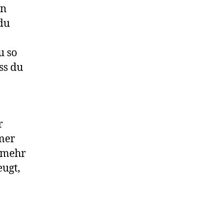
en
du
u so
ss du
r
mmer
u mehr
ugt,