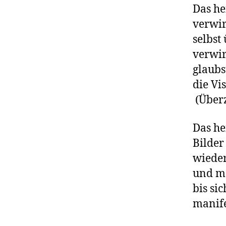
Das he
verwir
selbst
verwir
glaubs
die Vi
(Überz
Das he
Bilder
wieder
und me
bis si
manife