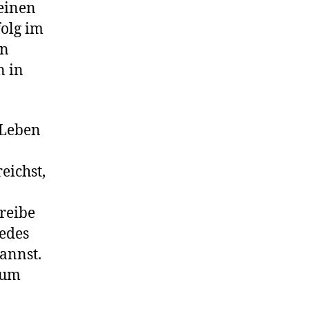
 einen
olg im
on
n in
 Leben
eichst,
hreibe
jedes
annst.
aum