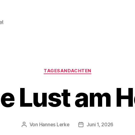
e!
Kategorien
TAGESANDACHTEN
e Lust am H
Von
Hannes Lerke
Juni 1, 2026
Beitragsautor
Beitragsdatum