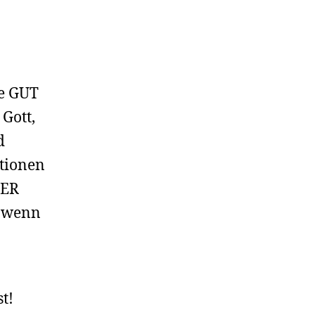
ie GUT
 Gott,
d
ationen
MER
, wenn
t!