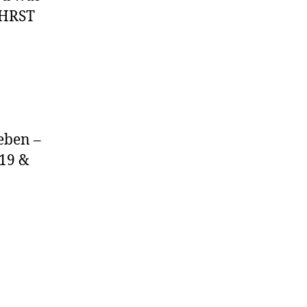
EHRST
eben –
,19 &