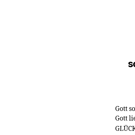
s
Gott s
Gott l
GLÜCK