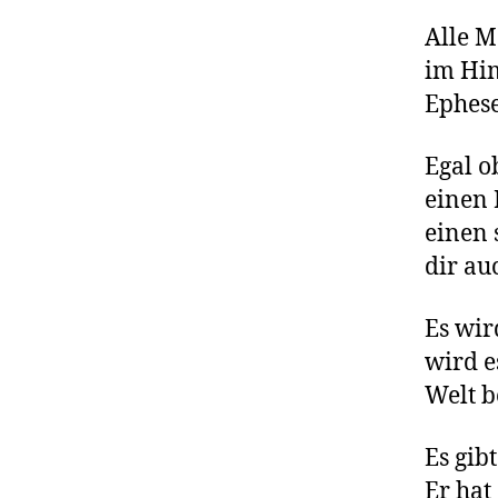
Alle M
im Him
Ephese
Egal o
einen 
einen 
dir au
Es wir
wird e
Welt b
Es gib
Er hat