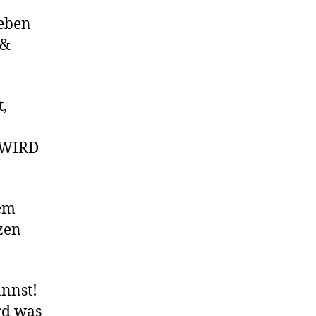
Leben
 &
t,
d WIRD
lem
zen
annst!
rd was