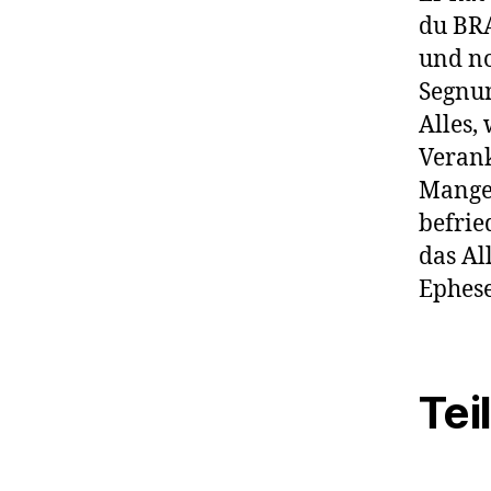
du BR
und no
Segnun
Alles,
Verank
Mangel
befrie
das Al
Ephese
Tei