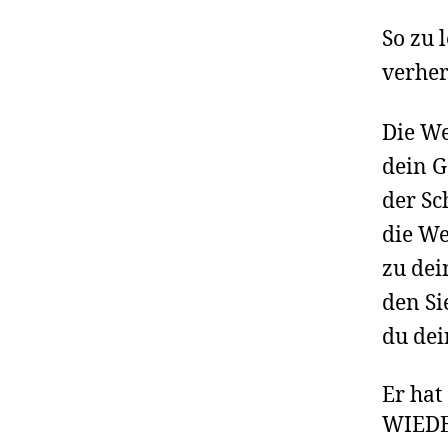
So zu 
verher
Die We
dein Go
der Sc
die We
zu dei
den Si
du dei
Er hat
WIEDER