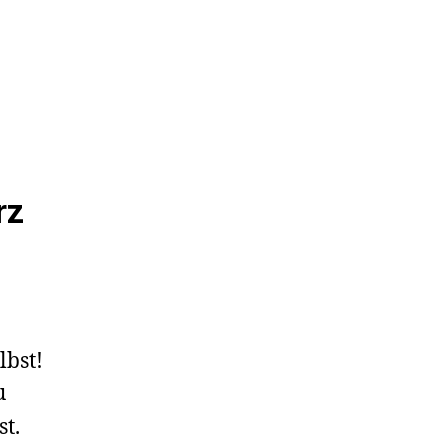
rz
lbst!
u
st.