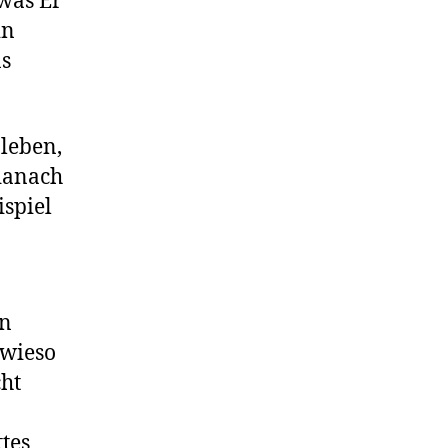
 was Er
in
as
 leben,
 danach
ispiel
in
 wieso
cht
tes