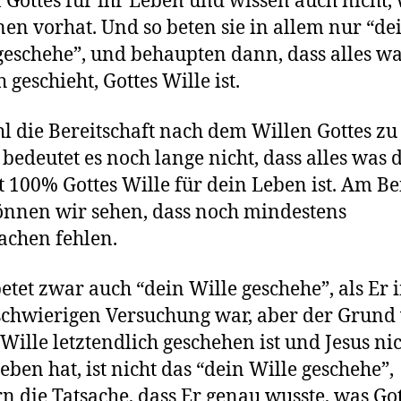
 Gottes für ihr Leben und wissen auch nicht,
nen vorhat. Und so beten sie in allem nur “de
geschehe”, und behaupten dann, dass alles w
 geschieht, Gottes Wille ist.
 die Bereitschaft nach dem Willen Gottes zu
t, bedeutet es noch lange nicht, dass alles was
100% Gottes Wille für dein Leben ist. Am Be
önnen wir sehen, dass noch mindestens
achen fehlen.
betet zwar auch “dein Wille geschehe”, als Er 
schwierigen Versuchung war, aber der Grund
 Wille letztendlich geschehen ist und Jesus ni
eben hat, ist nicht das “dein Wille geschehe”,
n die Tatsache, dass Er genau wusste, was Got