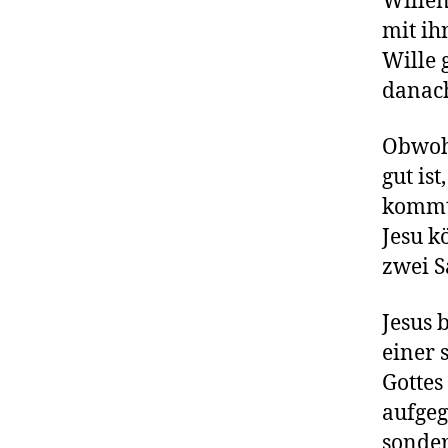
Willen
mit ih
Wille 
danach
Obwohl
gut is
kommt 
Jesu k
zwei S
Jesus 
einer 
Gottes
aufgeg
sonder