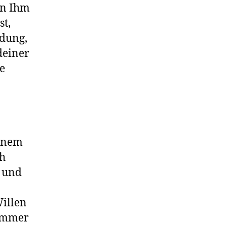
on Ihm
st,
idung,
deiner
e
einem
ch
 und
Willen
 immer