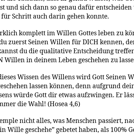
ist und sich dann so genau dafür entscheiden
t für Schritt auch darin gehen konnte.
klich komplett im Willen Gottes leben zu kö
du zuerst Seinen Willen für DICH kennen, d
annst du die qualitative Entscheidung treffen
 Willen in deinem Leben geschehen zu lass
ieses Wissen des Willens wird Gott Seinen W
geschehen lassen können, denn aufgrund dei
ens würde Gott dir etwas aufzwingen. Er läss
mmer die Wahl! (Hosea 4,6)
temple nicht alles, was Menschen passiert, n
ein Wille geschehe” gebetet haben, als 100% G