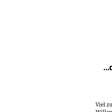
…d
Viel z