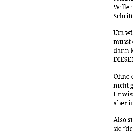
Wille 
Schrit
Um wir
musst 
dann k
DIESEN
Ohne d
nicht 
Unwiss
aber i
Also s
sie “d