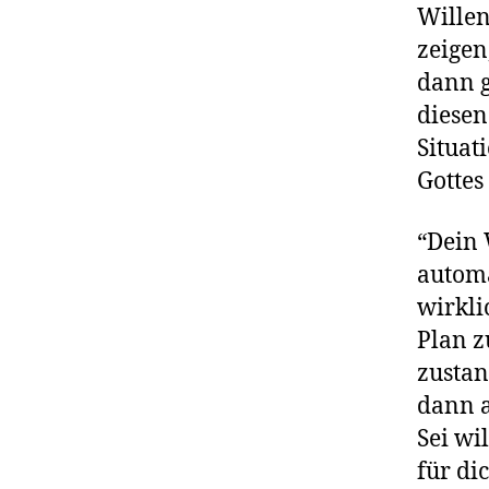
Willen
zeigen
dann g
diesen
Situat
Gottes
“Dein 
automa
wirklic
Plan z
zusta
dann 
Sei wi
für di