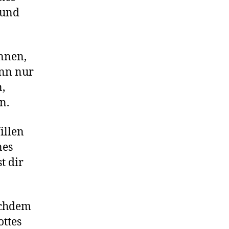
 und
nnen,
enn nur
,
en.
illen
nes
t dir
achdem
ottes