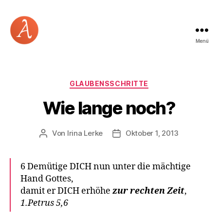
Menü
Academia
Logos
Kategorien
GLAUBENSSCHRITTE
Wie lange noch?
Von
Irina Lerke
Oktober 1, 2013
Beitragsautor
Beitragsdatum
6 Demütige DICH nun unter die mächtige
Hand Gottes,
damit er DICH erhöhe
zur rechten Zeit
,
1.Petrus 5,6