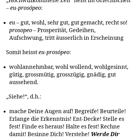
„Hochwillkommene Zeit“ heist im Griechischen
–
eu-prosópeo
:
eu
– gut, wohl, sehr gut, gut gemacht, recht so!
prosopeo
– Prosperität, Gedeihen,
Aufschwung, tritt äusserlich in Erscheinung
Somit heisst
eu-prosópeo
:
wohlannehmbar, wohl wollend, wohlgesinnt,
gütig, grossmütig, grosszügig, gnädig, gut
aussehend.
„Siehe!“, d.h.:
mache Deine Augen auf! Begreife! Beurteile!
Erlange die Erkenntnis! Ent-Decke! Stelle es
fest! Finde es heraus! Halte es fest! Rechne
damit! Besinne Dich! Verstehe!
Werde Dir