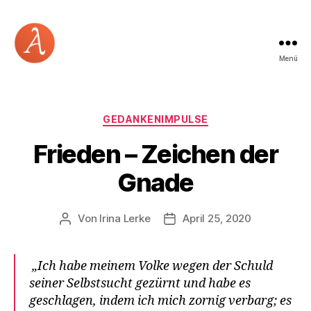
Menü
Academia
Logos
Kategorien
GEDANKENIMPULSE
Frieden – Zeichen der
Gnade
Von
Irina Lerke
April 25, 2020
Beitragsautor
Beitragsdatum
„Ich habe meinem Volke wegen der Schuld
seiner Selbstsucht gezürnt und habe es
geschlagen, indem ich mich zornig verbarg; es